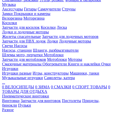
Музыка
Аксессуары
Гитары
Самоучители
Струны
Замки
Покрышки и камеры
Велорезина
Моторезина
Косилки
Запчасти для косилок
Косилки
Леска
Лодки и лодочные моторы
Жилеты спасательные
Запчасти для лодочных моторов
Запчасти для ПВХ лодок
Лодки
Лодочные моторы
Свечи
Насосы
Насосы, станции
Шланги, разбрызгиватели
Шлемы мото, перчатки
Мотоблоки
Запчасти для мотоблоков
Мотоблоки
Моторы
Смазочные материалы
Обогреватели
Книги и наклейки
Очки
Игрушки
Игрушки разные
Игры, конструкторы
Машинки, танки
Музыкальные игрушки
Самолеты, катера
...
0 ВЕЛОСИПЕДЫ
0 ЗИМА
0 СМАЗКИ
0 СПОРТ ТОВАРЫ
0
ТОВАРЫ ДЛЯ ОТДЫХА
Пневматические винтовки
Винтовки
Запчасти для винтовок
Пистолеты
Прицелы,
бинокли
Пульки
Разное