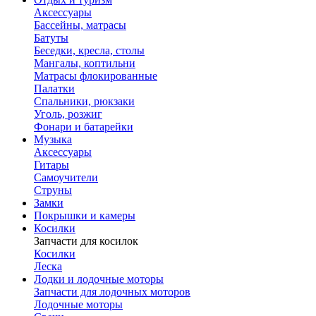
Аксессуары
Бассейны, матрасы
Батуты
Беседки, кресла, столы
Мангалы, коптильни
Матрасы флокированные
Палатки
Спальники, рюкзаки
Уголь, розжиг
Фонари и батарейки
Музыка
Аксессуары
Гитары
Самоучители
Струны
Замки
Покрышки и камеры
Косилки
Запчасти для косилок
Косилки
Леска
Лодки и лодочные моторы
Запчасти для лодочных моторов
Лодочные моторы