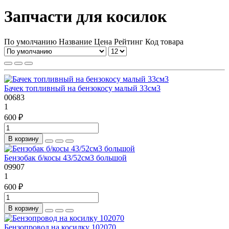
Запчасти для косилок
По умолчанию
Название
Цена
Рейтинг
Код товара
Бачек топливный на бензокосу малый 33см3
00683
1
600 ₽
В корзину
Бензобак б/косы 43/52см3 большой
09907
1
600 ₽
В корзину
Бензопровод на косилку 102070