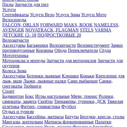
Пилы
Запчасти для пил
Услуги
Сертификаты
Услуги Вело
Услуги Зима
Услуги Мото
Велосипеды
FALCON, ORLAN
FORWARD
MAKS, ROOK
NAMELESS,
AVENGER
NOVATRACK ,FLAGMAN
STELS
VARMA
ДЕТСКИЕ 12- 18
ПОДРОСТКОВЫЕ 20
Велозапчасти
Аксессуары
Багажники
Велозапчасти
Велоинструмент
Замки
противоугонные
Корзины
Обода
Переключатели
Сёдла
Мототехника
Мотоциклы и мопеды
Запчасти для мотоциклов
Запчасти для
скутеров
Колеса
Зима
Аксессуары
Ботинки лыжные
Клюшки
Коньки
Крепление для
лыж, мази
Лыжи, лыжные палки
Сани рыбацкие
Санки,
снегокаты
Тюбинги
Спорт
Бадминтон
Бокс
Игры настольные
Мячи, теннис
Ролики,
самокаты, защита
Скейты
Тренажеры, турники, ДСК
Тяжелая
атлетика
Фитнес, гимнастика
Футбол
Отдых и туризм
Аксессуары
Бассейны, матрасы
Батуты
Беседки, кресла, столы
Мангалы, коптильни
Матрасы флокированные
Палатки
Спальники, рюкзаки
Уголь, розжиг
Фонари и батарейки