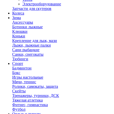
Электрооборудование
Запчасти для скутеров
Колеса
Зима
Аксессуары
Ботинки лыжные
Клюшки
Коньки
Крепление для лыж, мази
Лыжи, лыжные палки
Сани рыбацкие
Санки, снегокаты
Тюбинги
Спорт
Бадминтон
Бокс
Игры настольные
Мячи, теннис
Ролики, самокаты, защита
Скейты
Тренажеры, турники, ДСК
Тяжелая атлетика
Фитнес, гимнастика
Футбол
Отдых и туризм