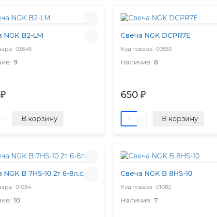
а NGK B2-LM
Свеча NGK DCPR7E
03645
00553
9
6
 ₽
650 ₽
В корзину
В корзину
 NGK B 7HS-10 2т 6-8л.с.
Свеча NGK B 8HS-10
01084
01082
10
7