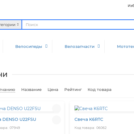
Изб
атегории
Велосипеды
Велозапчасти
Мототе
чи
лчанию
Название
Цена
Рейтинг
Код товара
а DENSO U22FSU
Свеча K6RTC
07949
06062