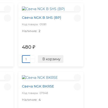
Свеча NGK B 5HS (BP)
01081
2
480 ₽
В корзину
Свеча NGK BKR5E
07948
4