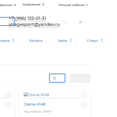
Сравнение:
0
ранное:
0
Личный кабинет
+7 (996) 135-01-31
0
viragesport@yandex.ru
хника
Колеса
Зима
Спорт
Свеча А14В
00547