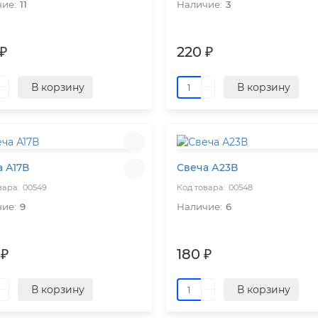
11
3
₽
220 ₽
В корзину
В корзину
 А17В
Свеча А23В
00549
00548
9
6
 ₽
180 ₽
В корзину
В корзину