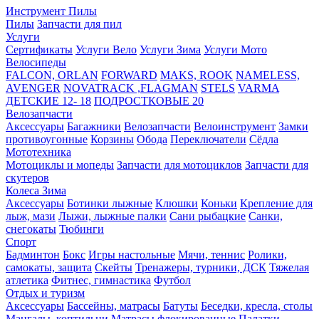
Инструмент
Пилы
Пилы
Запчасти для пил
Услуги
Сертификаты
Услуги Вело
Услуги Зима
Услуги Мото
Велосипеды
FALCON, ORLAN
FORWARD
MAKS, ROOK
NAMELESS,
AVENGER
NOVATRACK ,FLAGMAN
STELS
VARMA
ДЕТСКИЕ 12- 18
ПОДРОСТКОВЫЕ 20
Велозапчасти
Аксессуары
Багажники
Велозапчасти
Велоинструмент
Замки
противоугонные
Корзины
Обода
Переключатели
Сёдла
Мототехника
Мотоциклы и мопеды
Запчасти для мотоциклов
Запчасти для
скутеров
Колеса
Зима
Аксессуары
Ботинки лыжные
Клюшки
Коньки
Крепление для
лыж, мази
Лыжи, лыжные палки
Сани рыбацкие
Санки,
снегокаты
Тюбинги
Спорт
Бадминтон
Бокс
Игры настольные
Мячи, теннис
Ролики,
самокаты, защита
Скейты
Тренажеры, турники, ДСК
Тяжелая
атлетика
Фитнес, гимнастика
Футбол
Отдых и туризм
Аксессуары
Бассейны, матрасы
Батуты
Беседки, кресла, столы
Мангалы, коптильни
Матрасы флокированные
Палатки