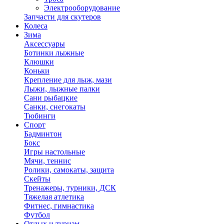
Электрооборудование
Запчасти для скутеров
Колеса
Зима
Аксессуары
Ботинки лыжные
Клюшки
Коньки
Крепление для лыж, мази
Лыжи, лыжные палки
Сани рыбацкие
Санки, снегокаты
Тюбинги
Спорт
Бадминтон
Бокс
Игры настольные
Мячи, теннис
Ролики, самокаты, защита
Скейты
Тренажеры, турники, ДСК
Тяжелая атлетика
Фитнес, гимнастика
Футбол
Отдых и туризм