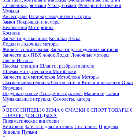
Спальники, рюкзаки
Уголь, розжиг
Фонари и батарейки
Музыка
Аксессуары
Гитары
Самоучители
Струны
Замки
Покрышки и камеры
Велорезина
Моторезина
Косилки
Запчасти для косилок
Косилки
Леска
Лодки и лодочные моторы
Жилеты спасательные
Запчасти для лодочных моторов
Запчасти для ПВХ лодок
Лодки
Лодочные моторы
Свечи
Насосы
Насосы, станции
Шланги, разбрызгиватели
Шлемы мото, перчатки
Мотоблоки
Запчасти для мотоблоков
Мотоблоки
Моторы
Смазочные материалы
Обогреватели
Книги и наклейки
Очки
Игрушки
Игрушки разные
Игры, конструкторы
Машинки, танки
Музыкальные игрушки
Самолеты, катера
...
0 ВЕЛОСИПЕДЫ
0 ЗИМА
0 СМАЗКИ
0 СПОРТ ТОВАРЫ
0
ТОВАРЫ ДЛЯ ОТДЫХА
Пневматические винтовки
Винтовки
Запчасти для винтовок
Пистолеты
Прицелы,
бинокли
Пульки