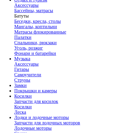
Аксессуары
Бассейны, матрасы
Батуты
Беседки, кресла, столы
Мангалы, коптильни
Матрасы флокированные
Палатки
Спальники, рюкзаки
Уголь, розжиг
Фонари и батарейки
Музыка
Аксессуары
Гитары
Самоучители
Струны
Замки
Покрышки и камеры
Косилки
Запчасти для косилок
Косилки
Леска
Лодки и лодочные моторы
Запчасти для лодочных моторов
Лодочные моторы