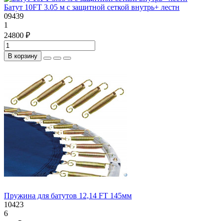
Батут 10FT 3.05 м с защитной сеткой внутрь+ лестн
09439
1
24800 ₽
В корзину
Пружина для батутов 12,14 FT 145мм
10423
6