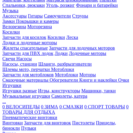
Спальники, рюкзаки
Уголь, розжиг
Фонари и батарейки
Музыка
Аксессуары
Гитары
Самоучители
Струны
Замки
Покрышки и камеры
Велорезина
Моторезина
Косилки
Запчасти для косилок
Косилки
Леска
Лодки и лодочные моторы
Жилеты спасательные
Запчасти для лодочных моторов
Запчасти для ПВХ лодок
Лодки
Лодочные моторы
Свечи
Насосы
Насосы, станции
Шланги, разбрызгиватели
Шлемы мото, перчатки
Мотоблоки
Запчасти для мотоблоков
Мотоблоки
Моторы
Смазочные материалы
Обогреватели
Книги и наклейки
Очки
Игрушки
Игрушки разные
Игры, конструкторы
Машинки, танки
Музыкальные игрушки
Самолеты, катера
...
0 ВЕЛОСИПЕДЫ
0 ЗИМА
0 СМАЗКИ
0 СПОРТ ТОВАРЫ
0
ТОВАРЫ ДЛЯ ОТДЫХА
Пневматические винтовки
Винтовки
Запчасти для винтовок
Пистолеты
Прицелы,
бинокли
Пульки