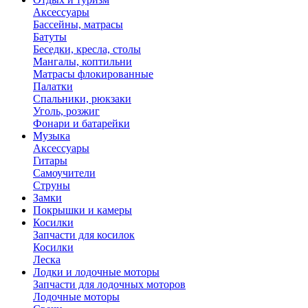
Аксессуары
Бассейны, матрасы
Батуты
Беседки, кресла, столы
Мангалы, коптильни
Матрасы флокированные
Палатки
Спальники, рюкзаки
Уголь, розжиг
Фонари и батарейки
Музыка
Аксессуары
Гитары
Самоучители
Струны
Замки
Покрышки и камеры
Косилки
Запчасти для косилок
Косилки
Леска
Лодки и лодочные моторы
Запчасти для лодочных моторов
Лодочные моторы