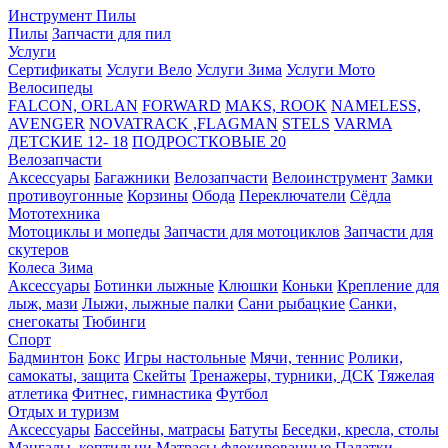
Инструмент
Пилы
Пилы
Запчасти для пил
Услуги
Сертификаты
Услуги Вело
Услуги Зима
Услуги Мото
Велосипеды
FALCON, ORLAN
FORWARD
MAKS, ROOK
NAMELESS,
AVENGER
NOVATRACK ,FLAGMAN
STELS
VARMA
ДЕТСКИЕ 12- 18
ПОДРОСТКОВЫЕ 20
Велозапчасти
Аксессуары
Багажники
Велозапчасти
Велоинструмент
Замки
противоугонные
Корзины
Обода
Переключатели
Сёдла
Мототехника
Мотоциклы и мопеды
Запчасти для мотоциклов
Запчасти для
скутеров
Колеса
Зима
Аксессуары
Ботинки лыжные
Клюшки
Коньки
Крепление для
лыж, мази
Лыжи, лыжные палки
Сани рыбацкие
Санки,
снегокаты
Тюбинги
Спорт
Бадминтон
Бокс
Игры настольные
Мячи, теннис
Ролики,
самокаты, защита
Скейты
Тренажеры, турники, ДСК
Тяжелая
атлетика
Фитнес, гимнастика
Футбол
Отдых и туризм
Аксессуары
Бассейны, матрасы
Батуты
Беседки, кресла, столы
Мангалы, коптильни
Матрасы флокированные
Палатки