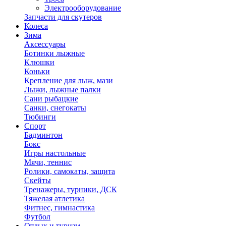
Электрооборудование
Запчасти для скутеров
Колеса
Зима
Аксессуары
Ботинки лыжные
Клюшки
Коньки
Крепление для лыж, мази
Лыжи, лыжные палки
Сани рыбацкие
Санки, снегокаты
Тюбинги
Спорт
Бадминтон
Бокс
Игры настольные
Мячи, теннис
Ролики, самокаты, защита
Скейты
Тренажеры, турники, ДСК
Тяжелая атлетика
Фитнес, гимнастика
Футбол
Отдых и туризм