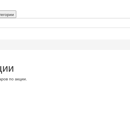
тегории
ции
аров по акции.