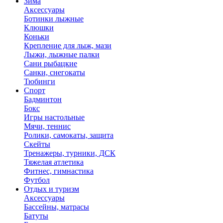
Зима
Аксессуары
Ботинки лыжные
Клюшки
Коньки
Крепление для лыж, мази
Лыжи, лыжные палки
Сани рыбацкие
Санки, снегокаты
Тюбинги
Спорт
Бадминтон
Бокс
Игры настольные
Мячи, теннис
Ролики, самокаты, защита
Скейты
Тренажеры, турники, ДСК
Тяжелая атлетика
Фитнес, гимнастика
Футбол
Отдых и туризм
Аксессуары
Бассейны, матрасы
Батуты