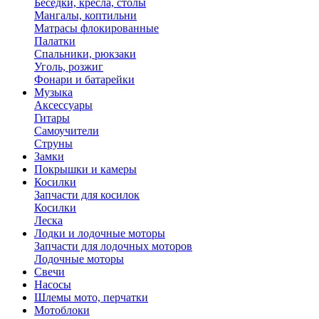
Беседки, кресла, столы
Мангалы, коптильни
Матрасы флокированные
Палатки
Спальники, рюкзаки
Уголь, розжиг
Фонари и батарейки
Музыка
Аксессуары
Гитары
Самоучители
Струны
Замки
Покрышки и камеры
Косилки
Запчасти для косилок
Косилки
Леска
Лодки и лодочные моторы
Запчасти для лодочных моторов
Лодочные моторы
Свечи
Насосы
Шлемы мото, перчатки
Мотоблоки