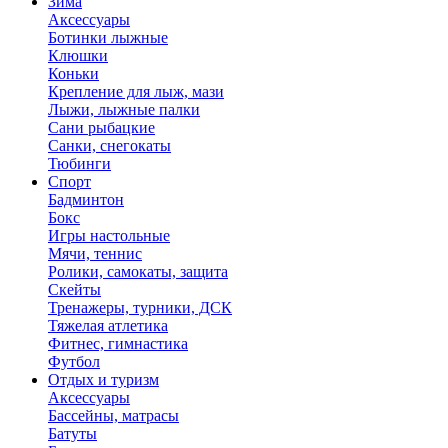
Зима
Аксессуары
Ботинки лыжные
Клюшки
Коньки
Крепление для лыж, мази
Лыжи, лыжные палки
Сани рыбацкие
Санки, снегокаты
Тюбинги
Спорт
Бадминтон
Бокс
Игры настольные
Мячи, теннис
Ролики, самокаты, защита
Скейты
Тренажеры, турники, ДСК
Тяжелая атлетика
Фитнес, гимнастика
Футбол
Отдых и туризм
Аксессуары
Бассейны, матрасы
Батуты