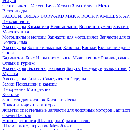
Услуги
Сертификаты
Услуги Вело
Услуги Зима
Услуги Мото
Велосипеды
FALCON, ORLAN
FORWARD
MAKS, ROOK
NAMELESS, A
Велозапчасти
Аксессуары
Багажники
Велозапчасти
Велоинструмент
Замки п
Мототехника
Мотоциклы и мопеды
Запчасти для мотоциклов
Запчасти для с
Колеса
Зима
Аксессуары
Ботинки лыжные
Клюшки
Коньки
Крепление для 
Спорт
Бадминтон
Бокс
Игры настольные
Мячи, теннис
Ролики, самок
Отдых и туризм
Аксессуары
Бассейны, матрасы
Батуты
Беседки, кресла, столы
Музыка
Аксессуары
Гитары
Самоучители
Струны
Замки
Покрышки и камеры
Велорезина
Моторезина
Косилки
Запчасти для косилок
Косилки
Леска
Лодки и лодочные моторы
Жилеты спасательные
Запчасти для лодочных моторов
Запчаст
Свечи
Насосы
Насосы, станции
Шланги, разбрызгиватели
Шлемы мото, перчатки
Мотоблоки