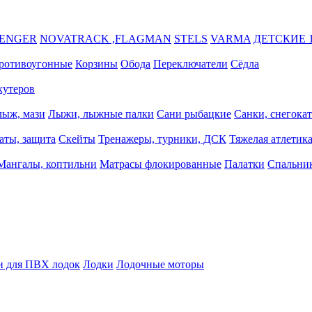
VENGER
NOVATRACK ,FLAGMAN
STELS
VARMA
ДЕТСКИЕ 1
ротивоугонные
Корзины
Обода
Переключатели
Сёдла
кутеров
лыж, мази
Лыжи, лыжные палки
Сани рыбацкие
Санки, снегока
аты, защита
Скейты
Тренажеры, турники, ДСК
Тяжелая атлетик
Мангалы, коптильни
Матрасы флокированные
Палатки
Спальник
и для ПВХ лодок
Лодки
Лодочные моторы