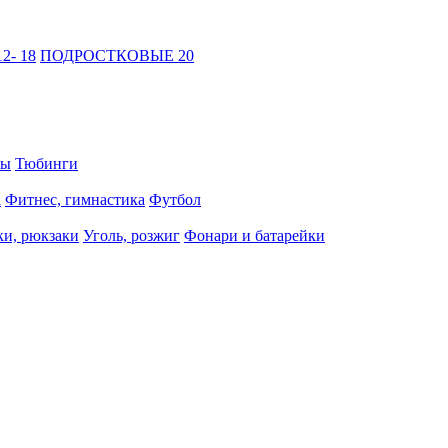
2- 18
ПОДРОСТКОВЫЕ 20
ты
Тюбинги
а
Фитнес, гимнастика
Футбол
и, рюкзаки
Уголь, розжиг
Фонари и батарейки