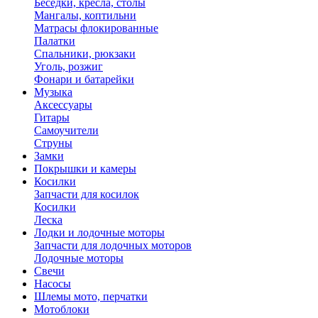
Беседки, кресла, столы
Мангалы, коптильни
Матрасы флокированные
Палатки
Спальники, рюкзаки
Уголь, розжиг
Фонари и батарейки
Музыка
Аксессуары
Гитары
Самоучители
Струны
Замки
Покрышки и камеры
Косилки
Запчасти для косилок
Косилки
Леска
Лодки и лодочные моторы
Запчасти для лодочных моторов
Лодочные моторы
Свечи
Насосы
Шлемы мото, перчатки
Мотоблоки