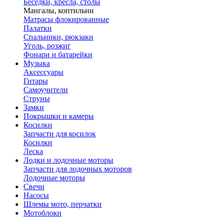
Беседки, кресла, столы
Мангалы, коптильни
Матрасы флокированные
Палатки
Спальники, рюкзаки
Уголь, розжиг
Фонари и батарейки
Музыка
Аксессуары
Гитары
Самоучители
Струны
Замки
Покрышки и камеры
Косилки
Запчасти для косилок
Косилки
Леска
Лодки и лодочные моторы
Запчасти для лодочных моторов
Лодочные моторы
Свечи
Насосы
Шлемы мото, перчатки
Мотоблоки