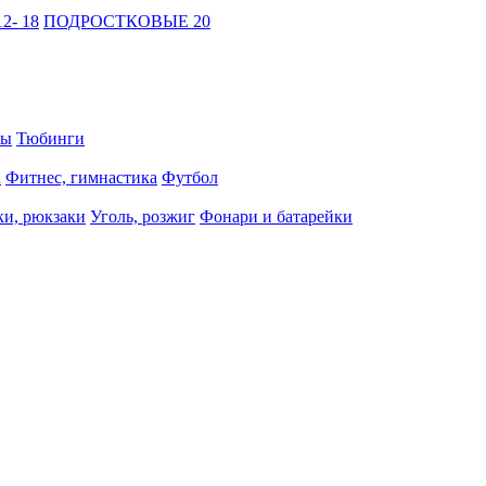
2- 18
ПОДРОСТКОВЫЕ 20
ты
Тюбинги
а
Фитнес, гимнастика
Футбол
и, рюкзаки
Уголь, розжиг
Фонари и батарейки