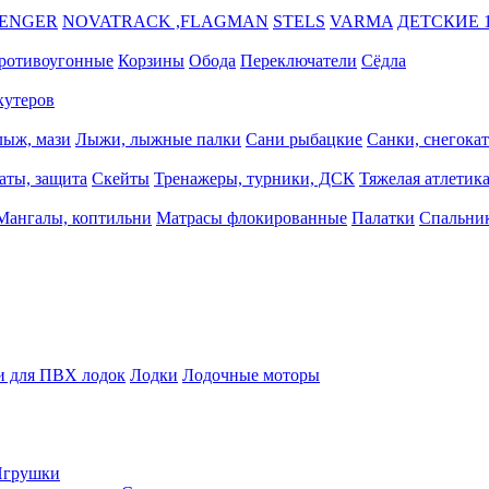
VENGER
NOVATRACK ,FLAGMAN
STELS
VARMA
ДЕТСКИЕ 1
ротивоугонные
Корзины
Обода
Переключатели
Сёдла
кутеров
лыж, мази
Лыжи, лыжные палки
Сани рыбацкие
Санки, снегока
аты, защита
Скейты
Тренажеры, турники, ДСК
Тяжелая атлетик
Мангалы, коптильни
Матрасы флокированные
Палатки
Спальник
и для ПВХ лодок
Лодки
Лодочные моторы
Игрушки