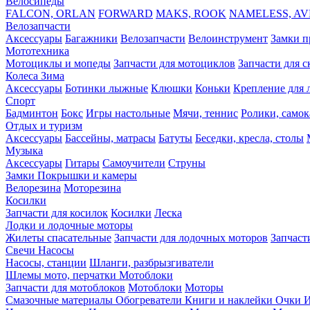
Велосипеды
FALCON, ORLAN
FORWARD
MAKS, ROOK
NAMELESS, A
Велозапчасти
Аксессуары
Багажники
Велозапчасти
Велоинструмент
Замки п
Мототехника
Мотоциклы и мопеды
Запчасти для мотоциклов
Запчасти для с
Колеса
Зима
Аксессуары
Ботинки лыжные
Клюшки
Коньки
Крепление для 
Спорт
Бадминтон
Бокс
Игры настольные
Мячи, теннис
Ролики, самок
Отдых и туризм
Аксессуары
Бассейны, матрасы
Батуты
Беседки, кресла, столы
Музыка
Аксессуары
Гитары
Самоучители
Струны
Замки
Покрышки и камеры
Велорезина
Моторезина
Косилки
Запчасти для косилок
Косилки
Леска
Лодки и лодочные моторы
Жилеты спасательные
Запчасти для лодочных моторов
Запчаст
Свечи
Насосы
Насосы, станции
Шланги, разбрызгиватели
Шлемы мото, перчатки
Мотоблоки
Запчасти для мотоблоков
Мотоблоки
Моторы
Смазочные материалы
Обогреватели
Книги и наклейки
Очки