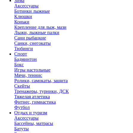
Зима
Аксессуары
Ботинки лыжные
Клюшки
Коньки
Крепление для лыж, мази
Лыжи, лыжные палки
Сани рыбацкие
Санки, снегокаты
Тюбинги
Спорт
Бадминтон
Бокс
Игры настольные
Мячи, теннис
Ролики, самокаты, защита
Скейты
Тренажеры, турники, ДСК
Тяжелая атлетика
Фитнес, гимнастика
Футбол
Отдых и туризм
Аксессуары
Бассейны, матрасы
Батуты