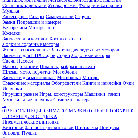
Спальники, рюкзаки
Уголь, розжиг
Фонари и батарейки
Музыка
Аксессуары
Гитары
Самоучители
Струны
Замки
Покрышки и камеры
Велорезина
Моторезина
Косилки
Запчасти для косилок
Косилки
Леска
Лодки и лодочные моторы
Жилеты спасательные
Запчасти для лодочных моторов
Запчасти для ПВХ лодок
Лодки
Лодочные моторы
Свечи
Насосы
Насосы, станции
Шланги, разбрызгиватели
Шлемы мото, перчатки
Мотоблоки
Запчасти для мотоблоков
Мотоблоки
Моторы
Смазочные материалы
Обогреватели
Книги и наклейки
Очки
Игрушки
Игрушки разные
Игры, конструкторы
Машинки, танки
Музыкальные игрушки
Самолеты, катера
...
0 ВЕЛОСИПЕДЫ
0 ЗИМА
0 СМАЗКИ
0 СПОРТ ТОВАРЫ
0
ТОВАРЫ ДЛЯ ОТДЫХА
Пневматические винтовки
Винтовки
Запчасти для винтовок
Пистолеты
Прицелы,
бинокли
Пульки