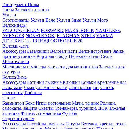
Инструмент
Пилы
Пилы
Запчасти для пил
Услуги
Сертификаты
Услуги Вело
Услуги Зима
Услуги Мото
Велосипеды
FALCON, ORLAN
FORWARD
MAKS, ROOK
NAMELESS,
AVENGER
NOVATRACK ,FLAGMAN
STELS
VARMA
ДЕТСКИЕ 12- 18
ПОДРОСТКОВЫЕ 20
Велозапчасти
Аксессуары
Багажники
Велозапчасти
Велоинструмент
Замки
противоугонные
Корзины
Обода
Переключатели
Сёдла
Мототехника
Мотоциклы и мопеды
Запчасти для мотоциклов
Запчасти для
скутеров
Колеса
Зима
Аксессуары
Ботинки лыжные
Клюшки
Коньки
Крепление для
лыж, мази
Лыжи, лыжные палки
Сани рыбацкие
Санки,
снегокаты
Тюбинги
Спорт
Бадминтон
Бокс
Игры настольные
Мячи, теннис
Ролики,
самокаты, защита
Скейты
Тренажеры, турники, ДСК
Тяжелая
атлетика
Фитнес, гимнастика
Футбол
Отдых и туризм
Аксессуары
Бассейны, матрасы
Батуты
Беседки, кресла, столы
Мангалы, коптильни
Матрасы флокированные
Палатки