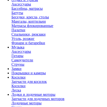
Аксессуары
Бассейны, матрасы
Батуты
Беседки, кресла, столы
Мангалы, коптильни
Матрасы флокированные
Палатки
Спальники, рюкзаки
Уголь, розжиг
Фонари и батарейки
Музыка
Аксессуары
Гитары
Самоучители
Струны
Замки
Покрышки и камеры
Косилки
Запчасти для косилок
Косилки
Леска
Лодки и лодочные моторы
Запчасти для лодочных моторов
Лодочные моторы