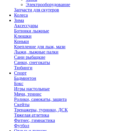
Электрооборудование
Запчасти для скутеров
Колеса
Зима
Аксессуары
Ботинки лыжные
Клюшки
Коньки
Крепление для лыж, мази
Лыжи, лыжные палки
Сани рыбацкие
Санки, снегокаты
Тюбинги
Спорт
Бадминтон
Бокс
Игры настольные
Мячи, теннис
Ролики, самокаты, защита
Скейты
Тренажеры, турники, ДСК
Тяжелая атлетика
Фитнес, гимнастика
Футбол
Отдых и туризм