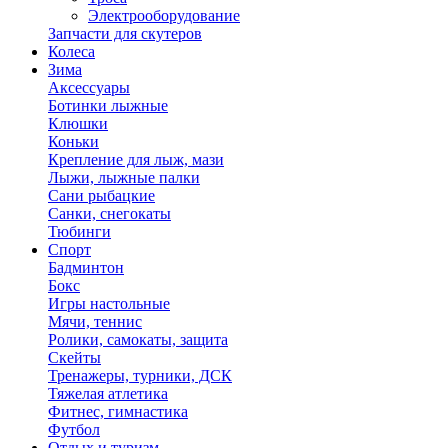
Электрооборудование
Запчасти для скутеров
Колеса
Зима
Аксессуары
Ботинки лыжные
Клюшки
Коньки
Крепление для лыж, мази
Лыжи, лыжные палки
Сани рыбацкие
Санки, снегокаты
Тюбинги
Спорт
Бадминтон
Бокс
Игры настольные
Мячи, теннис
Ролики, самокаты, защита
Скейты
Тренажеры, турники, ДСК
Тяжелая атлетика
Фитнес, гимнастика
Футбол
Отдых и туризм