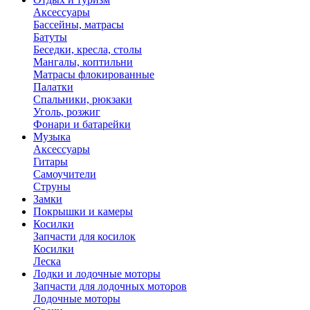
Аксессуары
Бассейны, матрасы
Батуты
Беседки, кресла, столы
Мангалы, коптильни
Матрасы флокированные
Палатки
Спальники, рюкзаки
Уголь, розжиг
Фонари и батарейки
Музыка
Аксессуары
Гитары
Самоучители
Струны
Замки
Покрышки и камеры
Косилки
Запчасти для косилок
Косилки
Леска
Лодки и лодочные моторы
Запчасти для лодочных моторов
Лодочные моторы