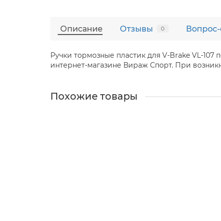
Описание
Отзывы
Вопрос-
0
Ручки тормозные пластик для V-Brake VL-107 
интернет-магазине Вираж Спорт. При возникно
Похожие товары
Велосумка под раму ВС-011 малая
1
300 ₽