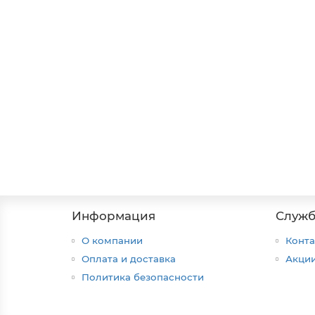
Звонок вело 3035-20 с компасом
2
130 ₽
В корзину
Информация
Служб
О компании
Конта
Оплата и доставка
Акци
Политика безопасности