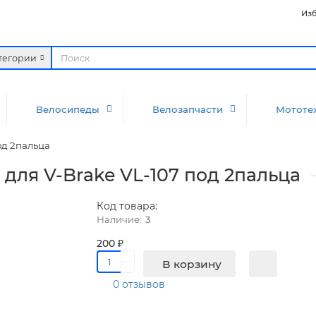
Изб
атегории
Велосипеды
Велозапчасти
Мототе
од 2пальца
для V-Brake VL-107 под 2пальца
Код товара:
3
200 ₽
В корзину
0 отзывов