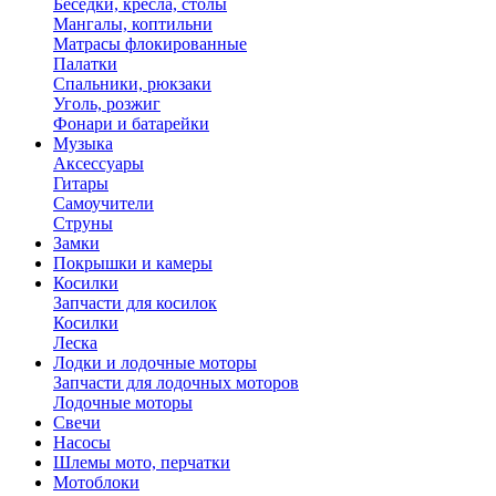
Беседки, кресла, столы
Мангалы, коптильни
Матрасы флокированные
Палатки
Спальники, рюкзаки
Уголь, розжиг
Фонари и батарейки
Музыка
Аксессуары
Гитары
Самоучители
Струны
Замки
Покрышки и камеры
Косилки
Запчасти для косилок
Косилки
Леска
Лодки и лодочные моторы
Запчасти для лодочных моторов
Лодочные моторы
Свечи
Насосы
Шлемы мото, перчатки
Мотоблоки