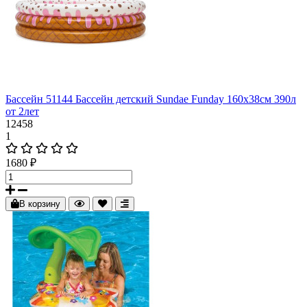
Бассейн 51144 Бассейн детский Sundae Funday 160х38см 390л
от 2лет
12458
1
1680 ₽
В корзину