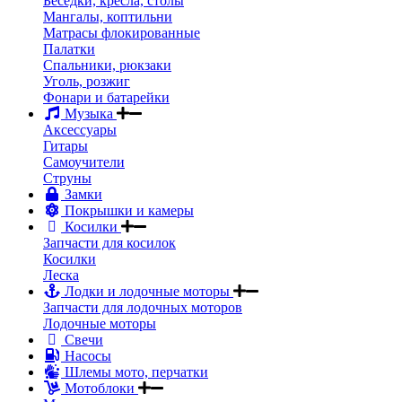
Беседки, кресла, столы
Мангалы, коптильни
Матрасы флокированные
Палатки
Спальники, рюкзаки
Уголь, розжиг
Фонари и батарейки
Музыка
Аксессуары
Гитары
Самоучители
Струны
Замки
Покрышки и камеры
Косилки
Запчасти для косилок
Косилки
Леска
Лодки и лодочные моторы
Запчасти для лодочных моторов
Лодочные моторы
Свечи
Насосы
Шлемы мото, перчатки
Мотоблоки