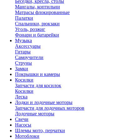
Беседки, кресла, столы
Мангалы, коптильни
Матрасы флокированные
Палатки
Спальники, рюкзаки
Уголь, розжиг
Фонари и батарейки
Музыка
Аксессуары
Гитары
Самоучители
Струны
Замки
Покрышки и камеры
Косилки
Запчасти для косилок
Косилки
Леска
Лодки и лодочные моторы
Запчасти для лодочных моторов
Лодочные моторы
Свечи
Насосы
Шлемы мото, перчатки
Мотоблоки