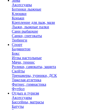
Зима
Аксессуары
Ботинки лыжные
Клюшки
Коньки
Крепление для лыж, мази
Лыжи, лыжные палки
Сани рыбацкие
Санки, снегокаты
Тюбинги
Спорт
Бадминтон
Бокс
Игры настольные
Мячи, теннис
Ролики, самокаты, защита
Скейты
Тренажеры, турники, ДСК
Тяжелая атлетика
Фитнес, гимнастика
Футбол
Отдых и туризм
Аксессуары
Бассейны, матрасы
Батуты