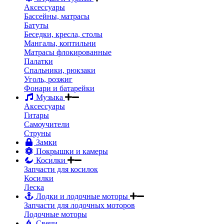
Аксессуары
Бассейны, матрасы
Батуты
Беседки, кресла, столы
Мангалы, коптильни
Матрасы флокированные
Палатки
Спальники, рюкзаки
Уголь, розжиг
Фонари и батарейки
Музыка
Аксессуары
Гитары
Самоучители
Струны
Замки
Покрышки и камеры
Косилки
Запчасти для косилок
Косилки
Леска
Лодки и лодочные моторы
Запчасти для лодочных моторов
Лодочные моторы
Свечи