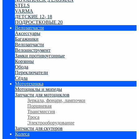
STELS
VARMA
ДЕТСКИЕ 12- 18
ПОДРОСТКОВЫЕ 20
Велозапчасти
Аксессуары
Багажники
Велозапчасти
Велоинструмент
Замки противоугонные
Корзины
Обода
Переключатели
Сёдла
Мототехника
Мотоциклы и мопеды
Запчасти для мотоциклов
Зеркала, фонари, лампочки
Поршневая
Трансмиссия
Троса
Электрооборудование
Запчасти для скутеров
Колеса