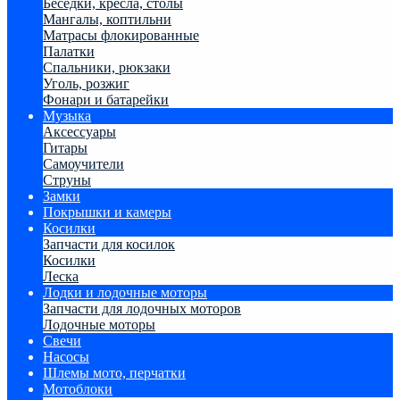
Беседки, кресла, столы
Мангалы, коптильни
Матрасы флокированные
Палатки
Спальники, рюкзаки
Уголь, розжиг
Фонари и батарейки
Музыка
Аксессуары
Гитары
Самоучители
Струны
Замки
Покрышки и камеры
Косилки
Запчасти для косилок
Косилки
Леска
Лодки и лодочные моторы
Запчасти для лодочных моторов
Лодочные моторы
Свечи
Насосы
Шлемы мото, перчатки
Мотоблоки