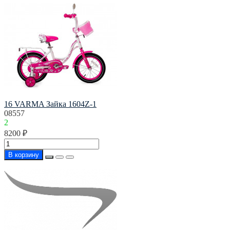
16 VARMA Зайка 1604Z-1
08557
2
8200 ₽
В корзину