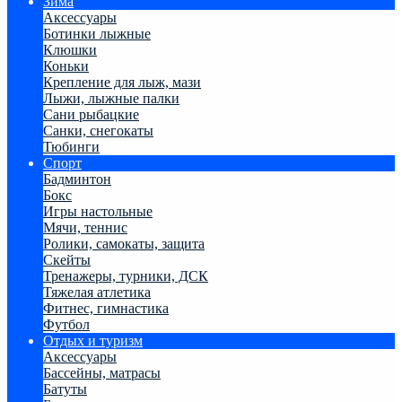
Зима
Аксессуары
Ботинки лыжные
Клюшки
Коньки
Крепление для лыж, мази
Лыжи, лыжные палки
Сани рыбацкие
Санки, снегокаты
Тюбинги
Спорт
Бадминтон
Бокс
Игры настольные
Мячи, теннис
Ролики, самокаты, защита
Скейты
Тренажеры, турники, ДСК
Тяжелая атлетика
Фитнес, гимнастика
Футбол
Отдых и туризм
Аксессуары
Бассейны, матрасы
Батуты