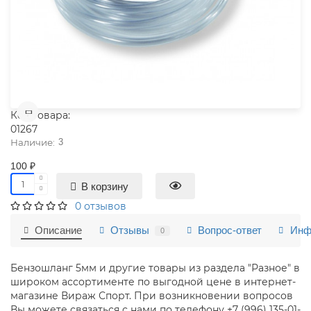
Код товара:
01267
3
100 ₽
В корзину
0 отзывов
Описание
Отзывы
Вопрос-ответ
Инф
0
Бензошланг 5мм и другие товары из раздела "Разное" в
широком ассортименте по выгодной цене в интернет-
магазине Вираж Спорт. При возникновении вопросов
Вы можете связаться с нами по телефону +7 (996) 135-01-