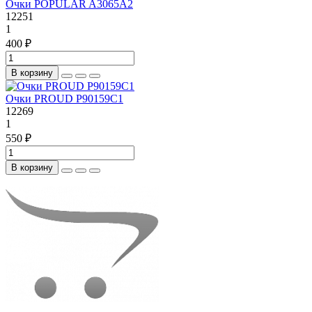
Очки POPULAR A3065А2
12251
1
400 ₽
В корзину
Очки PROUD P90159C1
12269
1
550 ₽
В корзину