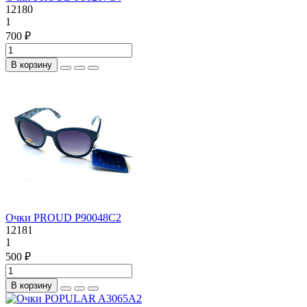
12180
1
700 ₽
В корзину
Очки PROUD P90048C2
12181
1
500 ₽
В корзину