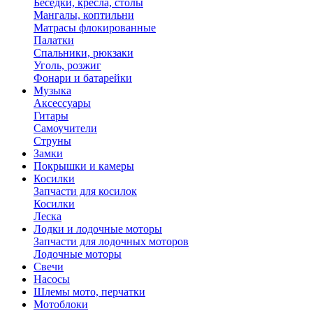
Беседки, кресла, столы
Мангалы, коптильни
Матрасы флокированные
Палатки
Спальники, рюкзаки
Уголь, розжиг
Фонари и батарейки
Музыка
Аксессуары
Гитары
Самоучители
Струны
Замки
Покрышки и камеры
Косилки
Запчасти для косилок
Косилки
Леска
Лодки и лодочные моторы
Запчасти для лодочных моторов
Лодочные моторы
Свечи
Насосы
Шлемы мото, перчатки
Мотоблоки