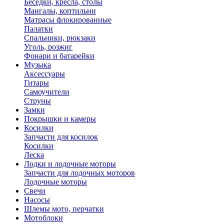
Беседки, кресла, столы
Мангалы, коптильни
Матрасы флокированные
Палатки
Спальники, рюкзаки
Уголь, розжиг
Фонари и батарейки
Музыка
Аксессуары
Гитары
Самоучители
Струны
Замки
Покрышки и камеры
Косилки
Запчасти для косилок
Косилки
Леска
Лодки и лодочные моторы
Запчасти для лодочных моторов
Лодочные моторы
Свечи
Насосы
Шлемы мото, перчатки
Мотоблоки