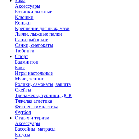
Зима
Аксессуары
Ботинки лыжные
Клюшки
Коньки
Крепление для лыж, мази
Лыжи, лыжные палки
Сани рыбацкие
Санки, снегокаты
Тюбинги
Спорт
Бадминтон
Бокс
Игры настольные
Мячи, теннис
Ролики, самокаты, защита
Скейты
Тренажеры, турники, ДСК
Тяжелая атлетика
Фитнес, гимнастика
Футбол
Отдых и туризм
Аксессуары
Бассейны, матрасы
Батуты