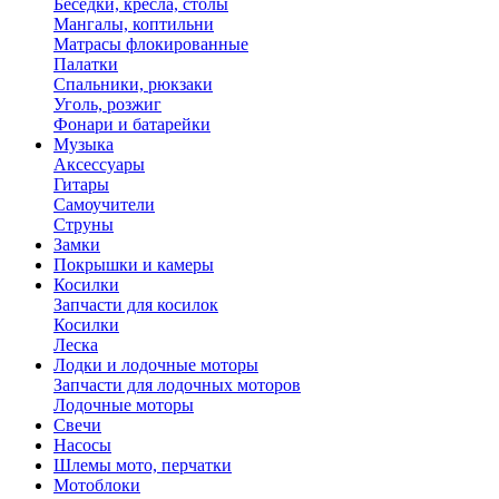
Беседки, кресла, столы
Мангалы, коптильни
Матрасы флокированные
Палатки
Спальники, рюкзаки
Уголь, розжиг
Фонари и батарейки
Музыка
Аксессуары
Гитары
Самоучители
Струны
Замки
Покрышки и камеры
Косилки
Запчасти для косилок
Косилки
Леска
Лодки и лодочные моторы
Запчасти для лодочных моторов
Лодочные моторы
Свечи
Насосы
Шлемы мото, перчатки
Мотоблоки