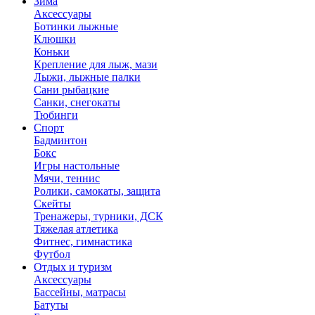
Зима
Аксессуары
Ботинки лыжные
Клюшки
Коньки
Крепление для лыж, мази
Лыжи, лыжные палки
Сани рыбацкие
Санки, снегокаты
Тюбинги
Спорт
Бадминтон
Бокс
Игры настольные
Мячи, теннис
Ролики, самокаты, защита
Скейты
Тренажеры, турники, ДСК
Тяжелая атлетика
Фитнес, гимнастика
Футбол
Отдых и туризм
Аксессуары
Бассейны, матрасы
Батуты