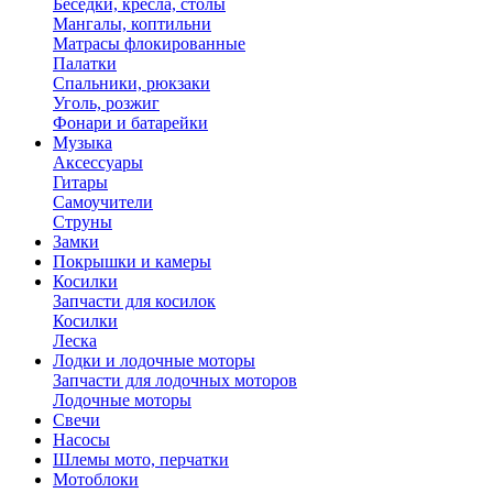
Беседки, кресла, столы
Мангалы, коптильни
Матрасы флокированные
Палатки
Спальники, рюкзаки
Уголь, розжиг
Фонари и батарейки
Музыка
Аксессуары
Гитары
Самоучители
Струны
Замки
Покрышки и камеры
Косилки
Запчасти для косилок
Косилки
Леска
Лодки и лодочные моторы
Запчасти для лодочных моторов
Лодочные моторы
Свечи
Насосы
Шлемы мото, перчатки
Мотоблоки