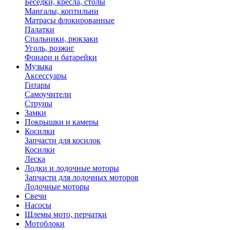
Беседки, кресла, столы
Мангалы, коптильни
Матрасы флокированные
Палатки
Спальники, рюкзаки
Уголь, розжиг
Фонари и батарейки
Музыка
Аксессуары
Гитары
Самоучители
Струны
Замки
Покрышки и камеры
Косилки
Запчасти для косилок
Косилки
Леска
Лодки и лодочные моторы
Запчасти для лодочных моторов
Лодочные моторы
Свечи
Насосы
Шлемы мото, перчатки
Мотоблоки